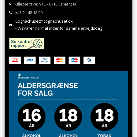
Lillebæltsvej 91C - 6715 Esbjerg N
+45 21 48 18 90
Cognachuset@cognachuset.dk
- Vi svarer normal indenfor samme arbejdsdag