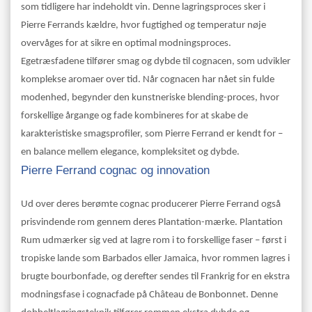
som tidligere har indeholdt vin. Denne lagringsproces sker i
Pierre Ferrands kældre, hvor fugtighed og temperatur nøje
overvåges for at sikre en optimal modningsproces.
Egetræsfadene tilfører smag og dybde til cognacen, som udvikler
komplekse aromaer over tid. Når cognacen har nået sin fulde
modenhed, begynder den kunstneriske blending-proces, hvor
forskellige årgange og fade kombineres for at skabe de
karakteristiske smagsprofiler, som Pierre Ferrand er kendt for –
en balance mellem elegance, kompleksitet og dybde.
Pierre Ferrand cognac og innovation
Ud over deres berømte cognac producerer Pierre Ferrand også
prisvindende rom gennem deres Plantation-mærke. Plantation
Rum udmærker sig ved at lagre rom i to forskellige faser – først i
tropiske lande som Barbados eller Jamaica, hvor rommen lagres i
brugte bourbonfade, og derefter sendes til Frankrig for en ekstra
modningsfase i cognacfade på Château de Bonbonnet. Denne