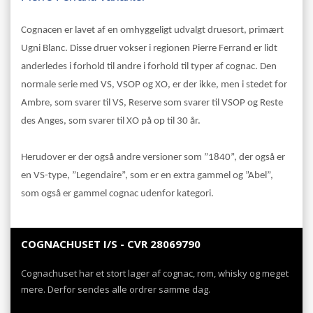
Cognacen er lavet af en omhyggeligt udvalgt druesort, primært
Ugni Blanc. Disse druer vokser i regionen Pierre Ferrand er lidt
anderledes i forhold til andre i forhold til typer af cognac. Den
normale serie med VS, VSOP og XO, er der ikke, men i stedet for
Ambre, som svarer til VS, Reserve som svarer til VSOP og Reste
des Anges, som svarer til XO på op til 30 år.
Herudover er der også andre versioner som ”1840”, der også er
en VS-type, ”Legendaire”, som er en extra gammel og ”Abel”,
som også er gammel cognac udenfor kategori.
COGNACHUSET I/S - CVR 28069790
Cognachuset har et stort lager af cognac, rom, whisky og meget
mere. Derfor sendes alle ordrer samme dag.