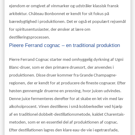
ejendom er omgivet af vinmarker og udstråler klassisk fransk
arkitektur. Château Bonbonnet er kendt for sit fokus på
bæredygtighed i produktionen. Det er også et populært rejsemål
for spiritusentusiaster, der ønsker at lære om
destilleringsprocessen.
Pieere Ferrand cognac – en traditional produktion
Pierre Ferrand Cognac starter med omhyggelig dyrkning af Ugni
Blanc-druer, som er den primære druesort, der anvendes i
produktionen. Disse druer kommer fra Grande Champagne-
regionen, der er kendt for at producere de fineste cognacer. Efter
høsten gennemgår druerne en presning, hvor juicen udvindes.
Denne juice fermenteres derefter for at skabe en let vin med lav
alkoholprocent. Vinen destilleres i små kobberkedler ved hjælp
af en traditionel dobbelt-destillationsmetode, kaldet Charentais-
metoden, som er en essentiel del af produktionen af cognac.
Efter destillationen lagres den klare eau-de-vie i egetræsfade,