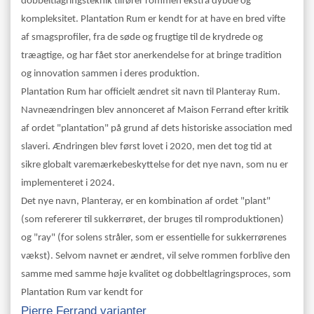
dobbeltlagringsteknik tilfører rommen ekstra dybde og
kompleksitet. Plantation Rum er kendt for at have en bred vifte
af smagsprofiler, fra de søde og frugtige til de krydrede og
træagtige, og har fået stor anerkendelse for at bringe tradition
og innovation sammen i deres produktion.
Plantation Rum har officielt ændret sit navn til Planteray Rum.
Navneændringen blev annonceret af Maison Ferrand efter kritik
af ordet "plantation" på grund af dets historiske association med
slaveri. Ændringen blev først lovet i 2020, men det tog tid at
sikre globalt varemærkebeskyttelse for det nye navn, som nu er
implementeret i 2024.
Det nye navn, Planteray, er en kombination af ordet "plant"
(som refererer til sukkerrøret, der bruges til romproduktionen)
og "ray" (for solens stråler, som er essentielle for sukkerrørenes
vækst). Selvom navnet er ændret, vil selve rommen forblive den
samme med samme høje kvalitet og dobbeltlagringsproces, som
Plantation Rum var kendt for
Pierre Ferrand varianter