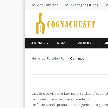
Vi er E-mærket
Levering dag-til-dag
COGNAC
ROM
WHISKY
GI
Her er du:
Forside
»
Rom
»
Opthimus
OLIVER & OLIVER er et familieejet selskab af cubans
håndværksmæssige og avancerede rom.
De fleste brands produceres i begrænsede og nummer