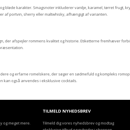
bløde karakter. Smagsnoter inkluderer vanilje, karamel, tørret frugt, kry
er af portvin, sherry eller maltwhisky, afhængigt af varianten.
n, der afspejler rommens kvalitet og historie. Etiketterne fremhæver forbi
 præsentation.
ere og erfarne romelskere, der søger en sødmefuld og kompleks romople
en kan også anvendes i eksklusive cocktails.
TILMELD NYHEDSBREV
ky og meget mere.
Tilmeld dig vores nyhedsbrev og modtag
eksklusive tilbud og nyheder i shoppen.