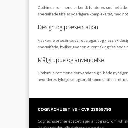
Opthimus-rommene er kendt for deres sødmefulde og 
specialfade tilføjer yderligere kompleksitet, med not
Design og præsentation
Flaskerne præsenteres i et elegant og klassisk desig
specialfade, hvilket giver en autentisk og tiltalende
Målgruppe og anvendelse
Opthimus-rommene henvender sig til både nybegynd
hvor deres fyldige smagsprofil kommer til sin ret, m
COGNACHUSET I/S - CVR 28069790
Cognachuset har et stort lager af cognac, rom, whis
Derfor sendes alle ordrer samme dag.