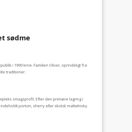
et sødme
lik i 1990'erne. Familien Oliver, oprindeligt fra
te traditioner.
leks smagsprofil. Efter den primære lagring i
indeholdt portvin, sherry eller skotsk maltwhisky.