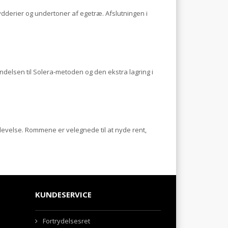
dderier og undertoner af egetræ. Afslutningen i
ndelsen til Solera-metoden og den ekstra lagring i
velse. Rommene er velegnede til at nyde rent,
KUNDESERVICE
Fortrydelsesret