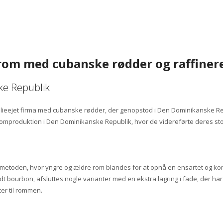
om med cubanske rødder og raffiner
ke Republik
lieejet firma med cubanske rødder, der genopstod i Den Dominikanske Repub
romproduktion i Den Dominikanske Republik, hvor de videreførte deres stol
e
etoden, hvor yngre og ældre rom blandes for at opnå en ensartet og komp
 bourbon, afsluttes nogle varianter med en ekstra lagring i fade, der har 
er til rommen.