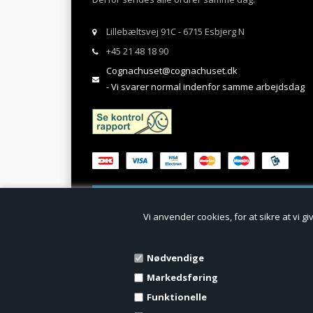
Lillebæltsvej 91C - 6715 Esbjerg N
+45 21 48 18 90
Cognachuset@cognachuset.dk
- Vi svarer normal indenfor samme arbejdsdag
Vi anvender cookies, for at sikre at vi g
Nødvendige
Markedsføring
Funktionelle