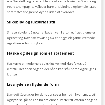
Alle Davidoff cognacer er blends af eaux-de-vie fra Grande og
Petite Champagne. Målet er harmoni, blødhed og kompleksitet,
som matcher cigarens dybde uden at overdøve.
Silkeblød og luksuriøs stil
Smagen byder på noter af læder, vanilje, tørret frugt, blomster
og ristet eg. Davidoff VSOP og XO er begge elegante, cremede
og raffinerede i udtrykket.
Flaske og design som et statement
Flaskerne er moderne og eksklusive med klart fokus på
æstetik. Det er en cognac, der både kan stå i baren og bruges i
lounge.
Livsnydelse i flydende form
Davidoff Cognac er for dem, der søger helhed – hvor smag, stil
og nydelse går op i en højere enhed. Perfekt til eftermiddagens