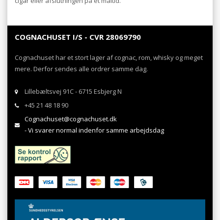
cigar eller afslutningen på et måltid.
COGNACHUSET I/S - CVR 28069790
Cognachuset har et stort lager af cognac, rom, whisky og meget
mere. Derfor sendes alle ordrer samme dag.
Lillebæltsvej 91C - 6715 Esbjerg N
+45 21 48 18 90
Cognachuset@cognachuset.dk
- Vi svarer normal indenfor samme arbejdsdag