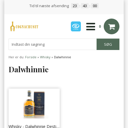
Tid til næste afsending
23
:
43
:
00
0
Her er du:
Forside
»
Whisky
»
Dalwhinnie
Dalwhinnie
Whisky - Dalwhinnie Destiller's Edition 2000 43% - 70 cl.