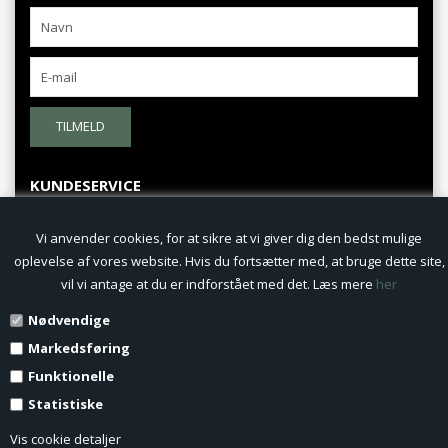
TILMELD
KUNDESERVICE
Fortrydelsesret
Vi anvender cookies, for at sikre at vi giver dig den bedst mulige
oplevelse af vores website. Hvis du fortsætter med, at bruge dette site,
Persondatapolitik
vil vi antage at du er indforstået med det. Læs mere
her
Nødvendige
Fortryd køb
Markedsføring
Profil
Funktionelle
Statistiske
Nyheder
Vis cookie detaljer
Vilkår