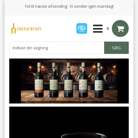
Tid til næste afsending
Vi sender igen mandag!
0