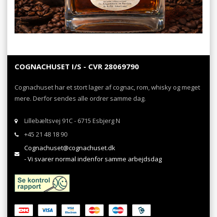
COGNACHUSET I/S - CVR 28069790
Cognachuset har et stort lager af cognac, rom, whisky og meget
mere. Derfor sendes alle ordrer samme dag.
Lillebæltsvej 91C - 6715 Esbjerg N
+45 21 48 18 90
Cognachuset@cognachuset.dk
- Vi svarer normal indenfor samme arbejdsdag