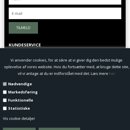
TILMELD
KUNDESERVICE
Fortrydelsesret
Vi anvender cookies, for at sikre at vi giver dig den bedst mulige
oplevelse af vores website. Hvis du fortsætter med, at bruge dette site,
Persondatapolitik
vil vi antage at du er indforstået med det. Læs mere
her
Nødvendige
Fortryd køb
Markedsføring
Profil
Funktionelle
Statistiske
Nyheder
Vis cookie detaljer
Vilkår