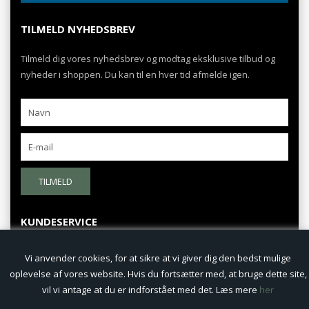
TILMELD NYHEDSBREV
Tilmeld dig vores nyhedsbrev og modtag eksklusive tilbud og
nyheder i shoppen. Du kan til en hver tid afmelde igen.
TILMELD
KUNDESERVICE
Fortrydelsesret
Vi anvender cookies, for at sikre at vi giver dig den bedst mulige
oplevelse af vores website. Hvis du fortsætter med, at bruge dette site,
Persondatapolitik
vil vi antage at du er indforstået med det. Læs mere
her