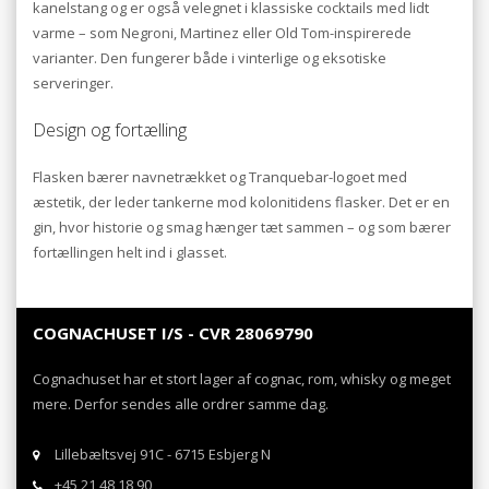
kanelstang og er også velegnet i klassiske cocktails med lidt
varme – som Negroni, Martinez eller Old Tom-inspirerede
varianter. Den fungerer både i vinterlige og eksotiske
serveringer.
Design og fortælling
Flasken bærer navnetrækket og Tranquebar-logoet med
æstetik, der leder tankerne mod kolonitidens flasker. Det er en
gin, hvor historie og smag hænger tæt sammen – og som bærer
fortællingen helt ind i glasset.
COGNACHUSET I/S - CVR 28069790
Cognachuset har et stort lager af cognac, rom, whisky og meget
mere. Derfor sendes alle ordrer samme dag.
Lillebæltsvej 91C - 6715 Esbjerg N
+45 21 48 18 90