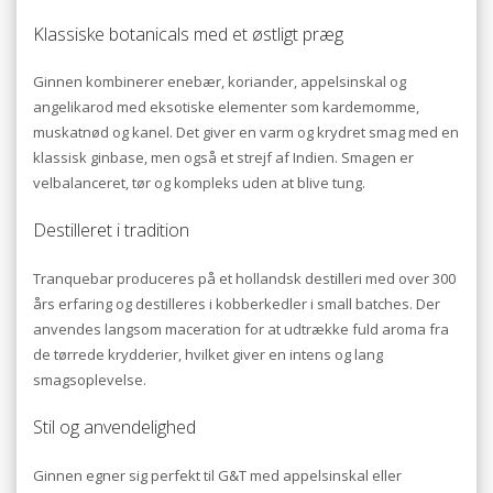
Klassiske botanicals med et østligt præg
Ginnen kombinerer enebær, koriander, appelsinskal og
angelikarod med eksotiske elementer som kardemomme,
muskatnød og kanel. Det giver en varm og krydret smag med en
klassisk ginbase, men også et strejf af Indien. Smagen er
velbalanceret, tør og kompleks uden at blive tung.
Destilleret i tradition
Tranquebar produceres på et hollandsk destilleri med over 300
års erfaring og destilleres i kobberkedler i small batches. Der
anvendes langsom maceration for at udtrække fuld aroma fra
de tørrede krydderier, hvilket giver en intens og lang
smagsoplevelse.
Stil og anvendelighed
Ginnen egner sig perfekt til G&T med appelsinskal eller