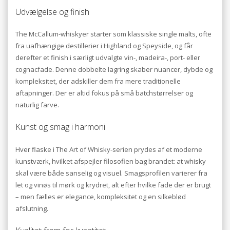
Udvælgelse og finish
The McCallum-whiskyer starter som klassiske single malts, ofte
fra uafhængige destillerier i Highland og Speyside, og får
derefter et finish i særligt udvalgte vin-, madeira-, port- eller
cognacfade. Denne dobbelte lagring skaber nuancer, dybde og
kompleksitet, der adskiller dem fra mere traditionelle
aftapninger. Der er altid fokus på små batchstørrelser og
naturlig farve.
Kunst og smag i harmoni
Hver flaske i The Art of Whisky-serien prydes af et moderne
kunstværk, hvilket afspejler filosofien bag brandet: at whisky
skal være både sanselig og visuel. Smagsprofilen varierer fra
let og vinøs til mørk og krydret, alt efter hvilke fade der er brugt
– men fælles er elegance, kompleksitet og en silkeblød
afslutning.