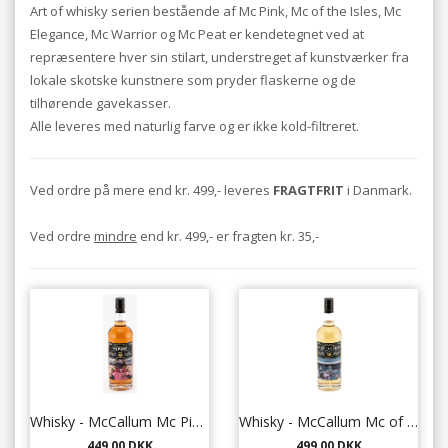
Art of whisky serien bestående af Mc Pink, Mc of the Isles, Mc
Elegance, Mc Warrior og Mc Peat er kendetegnet ved at
repræsentere hver sin stilart, understreget af kunstværker fra
lokale skotske kunstnere som pryder flaskerne og de
tilhørende gavekasser.
Alle leveres med naturlig farve og er ikke kold-filtreret.
Ved ordre på mere end kr. 499,- leveres
FRAGTFRIT
i Danmark.
Ved ordre
mindre
end kr. 499,- er fragten kr. 35,-
Whisky - McCallum Mc Pink 70 cl. - 43,5%
Whisky - McCallum Mc of the Isles 70 cl. - 43,5%
449,00 DKK
499,00 DKK