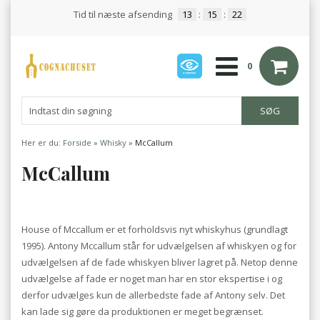
Tid til næste afsending
13
:
15
:
22
0
Her er du:
Forside
»
Whisky
»
McCallum
McCallum
House of Mccallum er et forholdsvis nyt whiskyhus (grundlagt
1995). Antony Mccallum står for udvælgelsen af whiskyen og for
udvælgelsen af de fade whiskyen bliver lagret på. Netop denne
udvælgelse af fade er noget man har en stor ekspertise i og
derfor udvælges kun de allerbedste fade af Antony selv. Det
kan lade sig gøre da produktionen er meget begrænset.