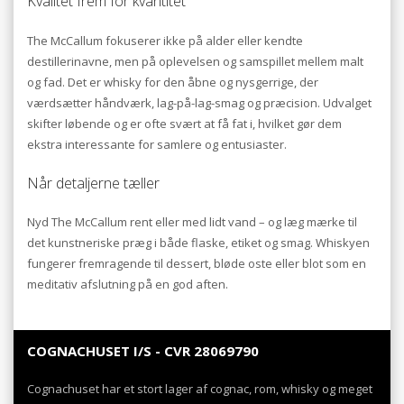
Kvalitet frem for kvantitet
The McCallum fokuserer ikke på alder eller kendte
destillerinavne, men på oplevelsen og samspillet mellem malt
og fad. Det er whisky for den åbne og nysgerrige, der
værdsætter håndværk, lag-på-lag-smag og præcision. Udvalget
skifter løbende og er ofte svært at få fat i, hvilket gør dem
ekstra interessante for samlere og entusiaster.
Når detaljerne tæller
Nyd The McCallum rent eller med lidt vand – og læg mærke til
det kunstneriske præg i både flaske, etiket og smag. Whiskyen
fungerer fremragende til dessert, bløde oste eller blot som en
meditativ afslutning på en god aften.
COGNACHUSET I/S - CVR 28069790
Cognachuset har et stort lager af cognac, rom, whisky og meget