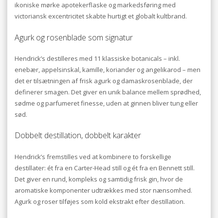
ikoniske mørke apotekerflaske og markedsføring med
victoriansk excentricitet skabte hurtigt et globalt kultbrand.
Agurk og rosenblade som signatur
Hendrick’s destilleres med 11 klassiske botanicals – inkl.
enebær, appelsinskal, kamille, koriander og angelikarod – men
det er tilsætningen af frisk agurk og damaskrosenblade, der
definerer smagen. Det giver en unik balance mellem sprødhed,
sødme og parfumeret finesse, uden at ginnen bliver tung eller
sød.
Dobbelt destillation, dobbelt karakter
Hendrick’s fremstilles ved at kombinere to forskellige
destillater: ét fra en Carter-Head still og ét fra en Bennett still.
Det giver en rund, kompleks og samtidig frisk gin, hvor de
aromatiske komponenter udtrækkes med stor nænsomhed.
Agurk og roser tilføjes som kold ekstrakt efter destillation.