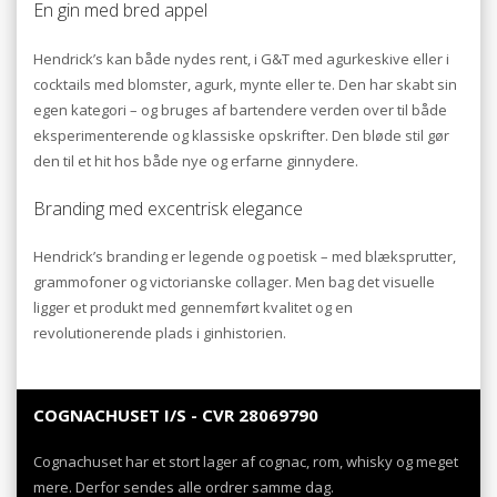
En gin med bred appel
Hendrick’s kan både nydes rent, i G&T med agurkeskive eller i
cocktails med blomster, agurk, mynte eller te. Den har skabt sin
egen kategori – og bruges af bartendere verden over til både
eksperimenterende og klassiske opskrifter. Den bløde stil gør
den til et hit hos både nye og erfarne ginnydere.
Branding med excentrisk elegance
Hendrick’s branding er legende og poetisk – med blæksprutter,
grammofoner og victorianske collager. Men bag det visuelle
ligger et produkt med gennemført kvalitet og en
revolutionerende plads i ginhistorien.
COGNACHUSET I/S - CVR 28069790
Cognachuset har et stort lager af cognac, rom, whisky og meget
mere. Derfor sendes alle ordrer samme dag.