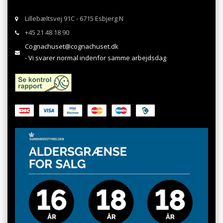
Lillebæltsvej 91C - 6715 Esbjerg N
+45 21 48 18 90
Cognachuset@cognachuset.dk
- Vi svarer normal indenfor samme arbejdsdag