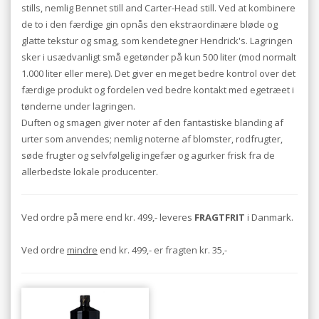
stills, nemlig Bennet still and Carter-Head still. Ved at kombinere
de to i den færdige gin opnås den ekstraordinære bløde og
glatte tekstur og smag, som kendetegner Hendrick's. Lagringen
sker i usædvanligt små egetønder på kun 500 liter (mod normalt
1.000 liter eller mere). Det giver en meget bedre kontrol over det
færdige produkt og fordelen ved bedre kontakt med egetræet i
tønderne under lagringen.
Duften og smagen giver noter af den fantastiske blanding af
urter som anvendes; nemlig noterne af blomster, rodfrugter,
søde frugter og selvfølgelig ingefær og agurker frisk fra de
allerbedste lokale producenter.
Ved ordre på mere end kr. 499,- leveres
FRAGTFRIT
i Danmark.
Ved ordre
mindre
end kr. 499,- er fragten kr. 35,-