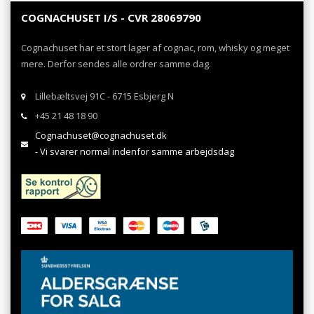
COGNACHUSET I/S - CVR 28069790
Cognachuset har et stort lager af cognac, rom, whisky og meget
mere. Derfor sendes alle ordrer samme dag.
Lillebæltsvej 91C - 6715 Esbjerg N
+45 21 48 18 90
Cognachuset@cognachuset.dk
- Vi svarer normal indenfor samme arbejdsdag