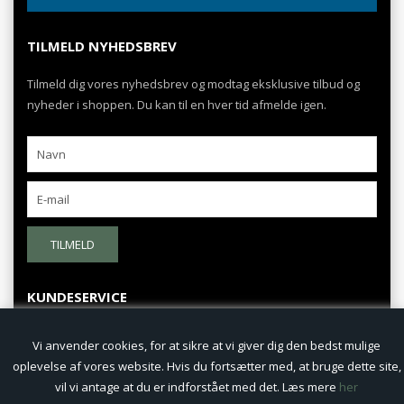
TILMELD NYHEDSBREV
Tilmeld dig vores nyhedsbrev og modtag eksklusive tilbud og
nyheder i shoppen. Du kan til en hver tid afmelde igen.
TILMELD
KUNDESERVICE
Fortrydelsesret
Vi anvender cookies, for at sikre at vi giver dig den bedst mulige
oplevelse af vores website. Hvis du fortsætter med, at bruge dette site,
Persondatapolitik
vil vi antage at du er indforstået med det. Læs mere
her