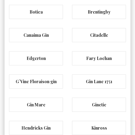
Botica
Brentingby
Canaima Gin
Citadelle
Edgerton
Fary Lochan
G´Vine Floraison gin
Gin Lane 1751
Gin Mare
Ginetic
Hendricks Gin
Kinross