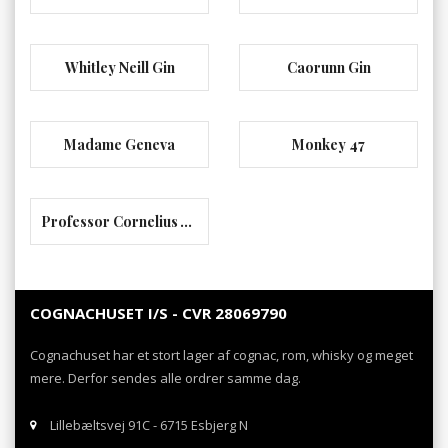
Whitley Neill Gin
Caorunn Gin
Madame Geneva
Monkey 47
Professor Cornelius Ampleforth’s Bathtub Gin
COGNACHUSET I/S - CVR 28069790
Cognachuset har et stort lager af cognac, rom, whisky og meget
mere. Derfor sendes alle ordrer samme dag.
Lillebæltsvej 91C - 6715 Esbjerg N