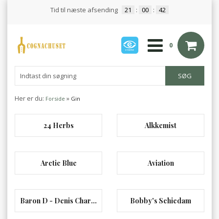
Tid til næste afsending
21
:
00
:
42
0
Her er du:
»
Forside
Gin
24 Herbs
Alkkemist
Arctic Blue
Aviation
Baron D - Denis Charpentier
Bobby's Schiedam