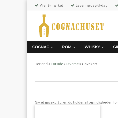
Vi er E-mærket
Levering dag-til-dag
COGNAC
ROM
WHISKY
GI
Her er du:
Forside
»
Diverse
»
Gavekort
Giv et gavekort til en du holder af og muligheden for