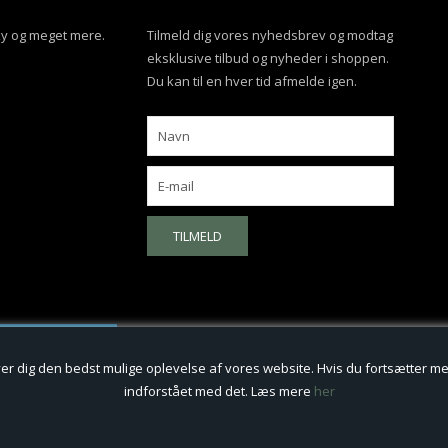
ky og meget mere.
Tilmeld dig vores nyhedsbrev og modtag
eksklusive tilbud og nyheder i shoppen.
Du kan til en hver tid afmelde igen.
TILMELD
iver dig den bedst mulige oplevelse af vores website. Hvis du fortsætter med,
indforstået med det. Læs mere
her