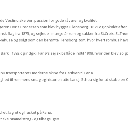
e Vestindiske øer, passion for gode råvarer og kvalitet.
eren Doris Brodersen som blev bygget i Flensborg i 1875 og opkaldt efter r
k flag fra 1875, og sejlede i mange år rom og sukker fra St.Croix, St.Thom
ge romhuse og solgt som den berømte Flensborg Rom, hvor hvert romhus havd
l Bark i 1892 og indgik i Fanø's sejlskibsflåde indtil 1908, hvor den blev sol
nu transporteret i moderne skibe fra Caribien til Fanø.
lighed til rommens smag og historie satte Lars J. Schou sig for at skabe e
et, lagret og flasket på Fanø.
iske himmelstrøg - og tilbage igen.