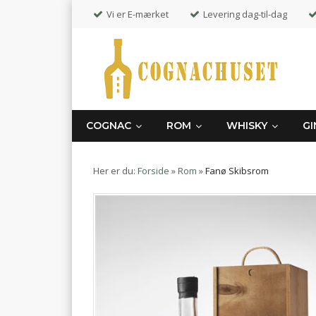
Vi er E-mærket
Levering dag-til-dag
COGNAC
ROM
WHISKY
GI
Her er du:
Forside
»
Rom
»
Fanø Skibsrom