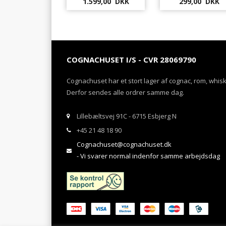
1.599,00 DKK
299,00 DKK
COGNACHUSET I/S - CVR 28069790
Cognachuset har et stort lager af cognac, rom, whis
Derfor sendes alle ordrer samme dag.
Lillebæltsvej 91C - 6715 Esbjerg N
+45 21 48 18 90
Cognachuset@cognachuset.dk
- Vi svarer normal indenfor samme arbejdsdag