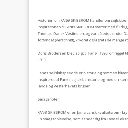
Historien om FANØ SKIBSROM handler om sejlskibe, d
Inspirationen til FANØ SKIBSROM starter med fuldrigg
Thomas, Dansk Vestindien, og var således under Dans
fortyndet (verschnitt), krydret og lagret i de man
Doris Brodersen blev solgt til Fanø i 1890, omrigget ti
1913.
Fanøs sejlskibsperiode er historie og rommen bliver 
Inspireret af Fanøs sejlskibshistorie og med en kær
lande og Vesterhavets brusen.
Smagsnoter
:
FANØ SKIBSROM er en Jamaicansk kvalitetsrom - krydr
En smagsoplevelse, som sender dig fra Fanø til eksot