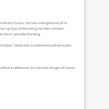
ederens hustru. Det blev indregistreret på St.
as og St.Jan til Flensborg. Her blev rommen
e deres specielle blanding.
gt til Italien. Skibet blev kondemneret på Bermuda i
n Caribisk kvalitetsrom. En rom med smagen af varme