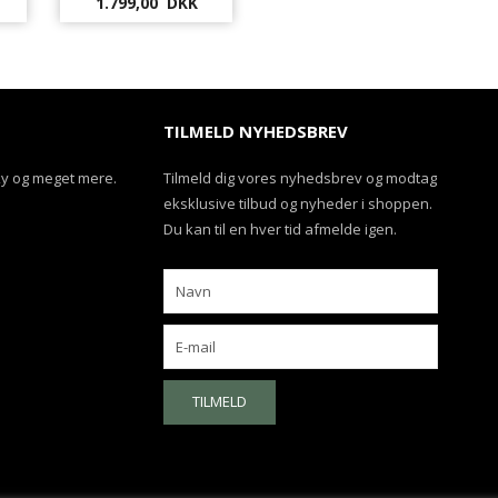
1.799,00 DKK
TILMELD NYHEDSBREV
ky og meget mere.
Tilmeld dig vores nyhedsbrev og modtag
eksklusive tilbud og nyheder i shoppen.
Du kan til en hver tid afmelde igen.
TILMELD