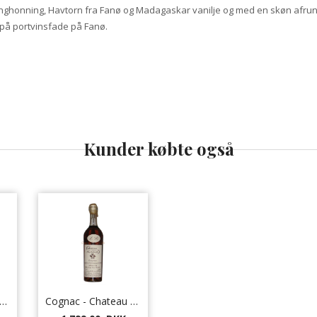
ghonning, Havtorn fra Fanø og Madagaskar vanilje og med en skøn afrun
 på portvinsfade på Fanø.
Kunder købte også
gnac - Chateau de Montifaud VS
Cognac - Chateau de Montifaud Heritage Louis Vallet L50 år