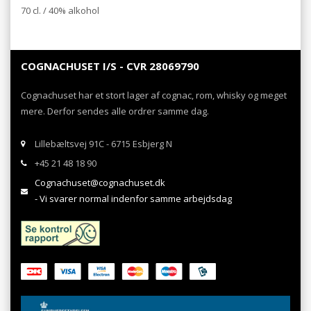
70 cl. / 40% alkohol
COGNACHUSET I/S - CVR 28069790
Cognachuset har et stort lager af cognac, rom, whisky og meget
mere. Derfor sendes alle ordrer samme dag.
Lillebæltsvej 91C - 6715 Esbjerg N
+45 21 48 18 90
Cognachuset@cognachuset.dk
- Vi svarer normal indenfor samme arbejdsdag