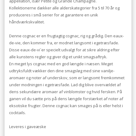
appellation, især Petite og Grande Champagne.
Kollektionerne dækker alle alderskategorier fra 5 til 70 år og
produceres i små serier for at garantere en unik
håndværkskvalitet.
Denne cognac er en frugtagtig cognac, rig og grådig. Den eaux-
de-vie, den kommer fra, er modnet langsomt i egetræsfade.
Disse eaux-de-vi´er specielt udvalgt for at sikre aldring efter
alle kunstens regler og giver dig et unikt smagsaftryk.
En meget lys cognac med en god længde i næsen. Meget
udtryksfuldt vækker den dine smagsløg med sine vanilje-
aromaer og noter af underskov, som er langsomt fremkommet
under modningen i egetræsfade. Lad dig blive overvældet af
dens sekundære aromaer af vinblomster og hvid fersken. På
ganen vil du sætte pris på dens længde forstærket af noter af
eksotiske frugter. Denne cognac kan smages på is eller helst i
cocktails.
Leveres i gaveæske