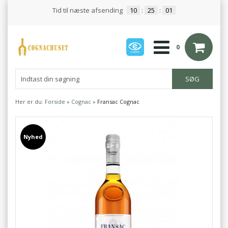
Tid til næste afsending
10
:
25
:
01
0
Her er du:
Forside
»
Cognac
»
Fransac Cognac
Nyhed