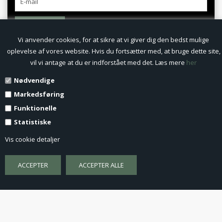
TILMELD
Vi anvender cookies, for at sikre at vi giver dig den bedst mulige
oplevelse af vores website. Hvis du fortsætter med, at bruge dette site,
KUNDESERVICE
vil vi antage at du er indforstået med det. Læs mere
her
Nødvendige
Fortrydelsesret
Markedsføring
Persondatapolitik
Funktionelle
Statistiske
Fortryd køb
Vis cookie detaljer
Profil
Nyheder
Vilkår
Kurv